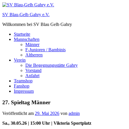
Zum
Inhalt
SV Blau-Gelb Gahry e.V.
springen
Willkommen bei SV Blau Gelb Gahry
Startseite
Mannschaften
Männer
F-Junioren / Bambinis
Altherren
Verein
Die Begegnungsstätte Gahry
Vorstand
Anfahrt
Teamshop
Fanshop
Impressum
27. Spieltag Männer
Veröffentlicht am
29. Mai 2026
von
admin
Sa., 30.05.26 | 15:00 Uhr | Viktoria Sportplatz