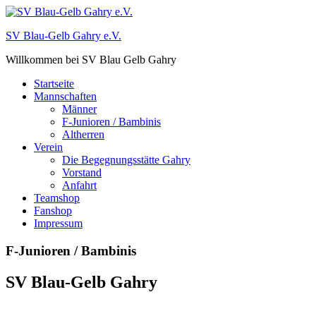
Zum
Inhalt
SV Blau-Gelb Gahry e.V.
springen
Willkommen bei SV Blau Gelb Gahry
Startseite
Mannschaften
Männer
F-Junioren / Bambinis
Altherren
Verein
Die Begegnungsstätte Gahry
Vorstand
Anfahrt
Teamshop
Fanshop
Impressum
F-Junioren / Bambinis
SV Blau-Gelb Gahry