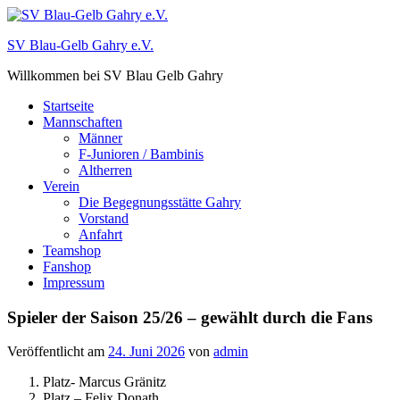
Zum
Inhalt
SV Blau-Gelb Gahry e.V.
springen
Willkommen bei SV Blau Gelb Gahry
Startseite
Mannschaften
Männer
F-Junioren / Bambinis
Altherren
Verein
Die Begegnungsstätte Gahry
Vorstand
Anfahrt
Teamshop
Fanshop
Impressum
Spieler der Saison 25/26 – gewählt durch die Fans
Veröffentlicht am
24. Juni 2026
von
admin
Platz- Marcus Gränitz
Platz – Felix Donath