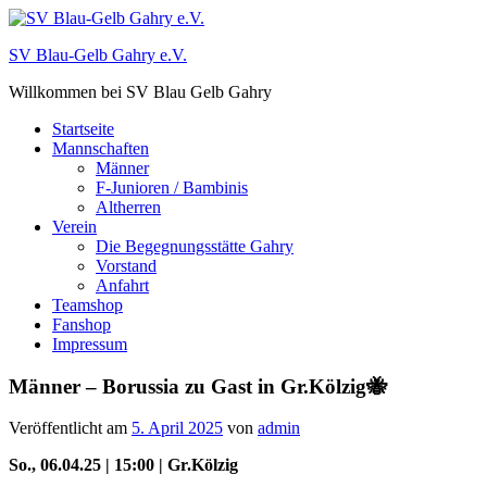
Zum
Inhalt
SV Blau-Gelb Gahry e.V.
springen
Willkommen bei SV Blau Gelb Gahry
Startseite
Mannschaften
Männer
F-Junioren / Bambinis
Altherren
Verein
Die Begegnungsstätte Gahry
Vorstand
Anfahrt
Teamshop
Fanshop
Impressum
Männer – Borussia zu Gast in Gr.Kölzig🐝
Veröffentlicht am
5. April 2025
von
admin
So., 06.04.25 | 15:00 | Gr.Kölzig