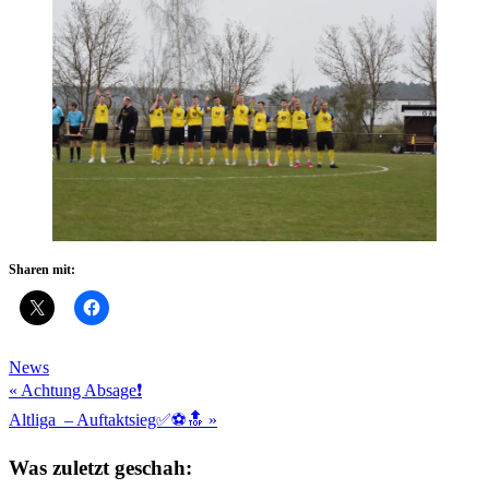
Sharen mit:
News
Beitragsnavigation
« Achtung Absage❗️
Altliga – Auftaktsieg✅️⚽️🔝 »
Was zuletzt geschah: