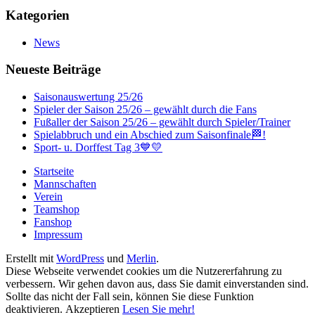
Kategorien
News
Neueste Beiträge
Saisonauswertung 25/26
Spieler der Saison 25/26 – gewählt durch die Fans
Fußaller der Saison 25/26 – gewählt durch Spieler/Trainer
Spielabbruch und ein Abschied zum Saisonfinale🏁!
Sport- u. Dorffest Tag 3💙💛
Startseite
Mannschaften
Verein
Teamshop
Fanshop
Impressum
Erstellt mit
WordPress
und
Merlin
.
Diese Webseite verwendet cookies um die Nutzererfahrung zu
verbessern. Wir gehen davon aus, dass Sie damit einverstanden sind.
Sollte das nicht der Fall sein, können Sie diese Funktion
deaktivieren.
Akzeptieren
Lesen Sie mehr!