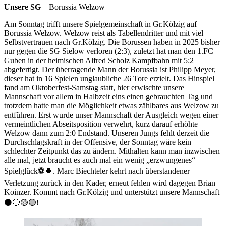
Unsere SG
– Borussia Welzow
Am Sonntag trifft unsere Spielgemeinschaft in Gr.Kölzig auf
Borussia Welzow. Welzow reist als Tabellendritter und mit viel
Selbstvertrauen nach Gr.Kölzig. Die Borussen haben in 2025 bisher
nur gegen die SG Sielow verloren (2:3), zuletzt hat man den 1.FC
Guben in der heimischen Alfred Scholz Kampfbahn mit 5:2
abgefertigt. Der überragende Mann der Borussia ist Philipp Meyer,
dieser hat in 16 Spielen unglaubliche 26 Tore erzielt. Das Hinspiel
fand am Oktoberfest-Samstag statt, hier erwischte unsere
Mannschaft vor allem in Halbzeit eins einen gebrauchten Tag und
trotzdem hatte man die Möglichkeit etwas zählbares aus Welzow zu
entführen. Erst wurde unser Mannschaft der Ausgleich wegen einer
vermeintlichen Abseitsposition verwehrt, kurz darauf erhöhte
Welzow dann zum 2:0 Endstand. Unseren Jungs fehlt derzeit die
Durchschlagskraft in der Offensive, der Sonntag wäre kein
schlechter Zeitpunkt das zu ändern. Mithalten kann man inzwischen
alle mal, jetzt braucht es auch mal ein wenig „erzwungenes“
Spielglück⚽️🍀. Marc Biechteler kehrt nach überstandener
Verletzung zurück in den Kader, erneut fehlen wird dagegen Brian
Koinzer. Kommt nach Gr.Kölzig und unterstützt unsere Mannschaft
⚫️🔵🟡🟢!