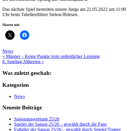
Das nächste Spiel bestreiten unsere Jungs am 22.05.2022 um 11:00
Uhr beim Tabellenführer Sielow/Briesen.
Sharen mit:
News
Beitragsnavigation
« Männer – Keine Punkte trotz ordentlicher Leistung
8. Spieltag Altherren »
Was zuletzt geschah:
Kategorien
News
Neueste Beiträge
Saisonauswertung 25/26
Spieler der Saison 25/26 – gewählt durch die Fans
Fußaller der Saison 25/26 – gewählt durch Spieler/Trainer