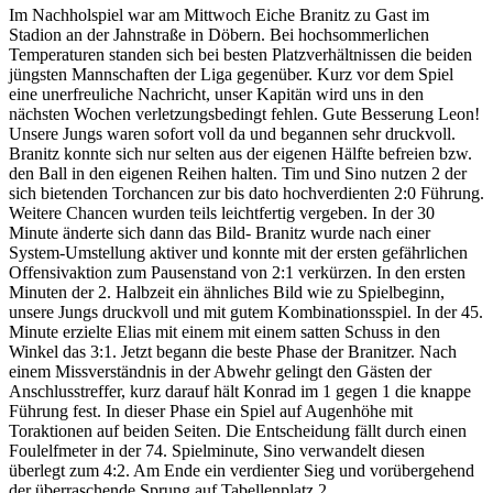
Im Nachholspiel war am Mittwoch Eiche Branitz zu Gast im
Stadion an der Jahnstraße in Döbern. Bei hochsommerlichen
Temperaturen standen sich bei besten Platzverhältnissen die beiden
jüngsten Mannschaften der Liga gegenüber. Kurz vor dem Spiel
eine unerfreuliche Nachricht, unser Kapitän wird uns in den
nächsten Wochen verletzungsbedingt fehlen. Gute Besserung Leon!
Unsere Jungs waren sofort voll da und begannen sehr druckvoll.
Branitz konnte sich nur selten aus der eigenen Hälfte befreien bzw.
den Ball in den eigenen Reihen halten. Tim und Sino nutzen 2 der
sich bietenden Torchancen zur bis dato hochverdienten 2:0 Führung.
Weitere Chancen wurden teils leichtfertig vergeben. In der 30
Minute änderte sich dann das Bild- Branitz wurde nach einer
System-Umstellung aktiver und konnte mit der ersten gefährlichen
Offensivaktion zum Pausenstand von 2:1 verkürzen. In den ersten
Minuten der 2. Halbzeit ein ähnliches Bild wie zu Spielbeginn,
unsere Jungs druckvoll und mit gutem Kombinationsspiel. In der 45.
Minute erzielte Elias mit einem mit einem satten Schuss in den
Winkel das 3:1. Jetzt begann die beste Phase der Branitzer. Nach
einem Missverständnis in der Abwehr gelingt den Gästen der
Anschlusstreffer, kurz darauf hält Konrad im 1 gegen 1 die knappe
Führung fest. In dieser Phase ein Spiel auf Augenhöhe mit
Toraktionen auf beiden Seiten. Die Entscheidung fällt durch einen
Foulelfmeter in der 74. Spielminute, Sino verwandelt diesen
überlegt zum 4:2. Am Ende ein verdienter Sieg und vorübergehend
der überraschende Sprung auf Tabellenplatz 2.