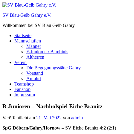
Zum
Inhalt
SV Blau-Gelb Gahry e.V.
springen
Willkommen bei SV Blau Gelb Gahry
Startseite
Mannschaften
Männer
F-Junioren / Bambinis
Altherren
Verein
Die Begegnungsstätte Gahry
Vorstand
Anfahrt
Teamshop
Fanshop
Impressum
B-Junioren – Nachholspiel Eiche Branitz
Veröffentlicht am
21. Mai 2022
von
admin
SpG Döbern/Gahry/Hornow
– SV Eiche Branitz
4:2
(2:1)