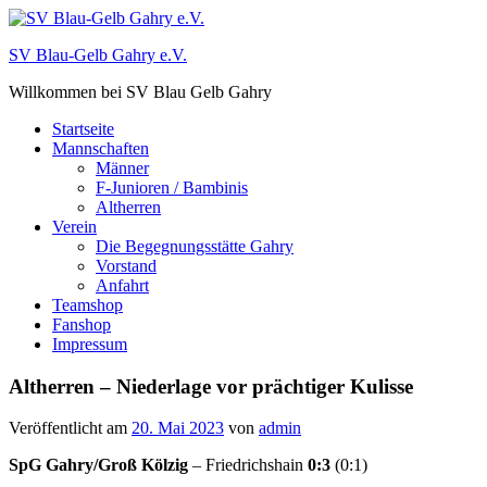
Zum
Inhalt
SV Blau-Gelb Gahry e.V.
springen
Willkommen bei SV Blau Gelb Gahry
Startseite
Mannschaften
Männer
F-Junioren / Bambinis
Altherren
Verein
Die Begegnungsstätte Gahry
Vorstand
Anfahrt
Teamshop
Fanshop
Impressum
Altherren – Niederlage vor prächtiger Kulisse
Veröffentlicht am
20. Mai 2023
von
admin
SpG Gahry/Groß Kölzig
– Friedrichshain
0:3
(0:1)