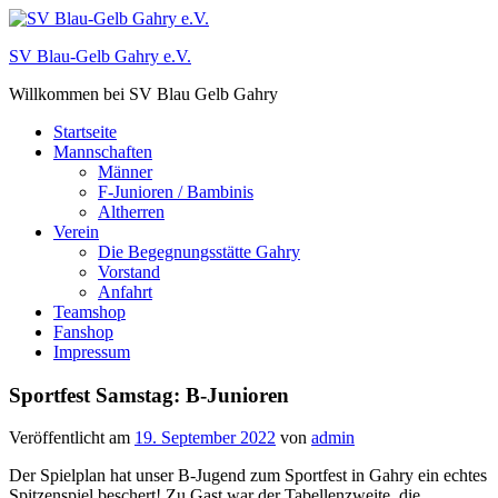
Zum
Inhalt
SV Blau-Gelb Gahry e.V.
springen
Willkommen bei SV Blau Gelb Gahry
Startseite
Mannschaften
Männer
F-Junioren / Bambinis
Altherren
Verein
Die Begegnungsstätte Gahry
Vorstand
Anfahrt
Teamshop
Fanshop
Impressum
Sportfest Samstag: B-Junioren
Veröffentlicht am
19. September 2022
von
admin
Der Spielplan hat unser B-Jugend zum Sportfest in Gahry ein echtes
Spitzenspiel beschert! Zu Gast war der Tabellenzweite, die