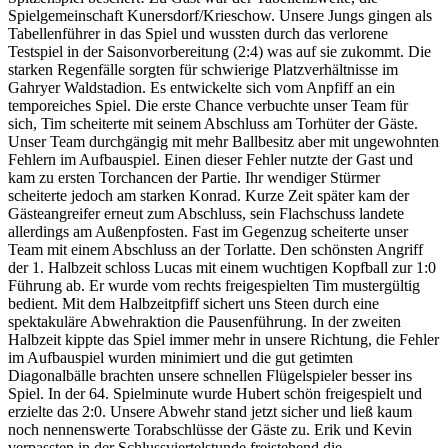
Spielgemeinschaft Kunersdorf/Krieschow. Unsere Jungs gingen als
Tabellenführer in das Spiel und wussten durch das verlorene
Testspiel in der Saisonvorbereitung (2:4) was auf sie zukommt. Die
starken Regenfälle sorgten für schwierige Platzverhältnisse im
Gahryer Waldstadion. Es entwickelte sich vom Anpfiff an ein
temporeiches Spiel. Die erste Chance verbuchte unser Team für
sich, Tim scheiterte mit seinem Abschluss am Torhüter der Gäste.
Unser Team durchgängig mit mehr Ballbesitz aber mit ungewohnten
Fehlern im Aufbauspiel. Einen dieser Fehler nutzte der Gast und
kam zu ersten Torchancen der Partie. Ihr wendiger Stürmer
scheiterte jedoch am starken Konrad. Kurze Zeit später kam der
Gästeangreifer erneut zum Abschluss, sein Flachschuss landete
allerdings am Außenpfosten. Fast im Gegenzug scheiterte unser
Team mit einem Abschluss an der Torlatte. Den schönsten Angriff
der 1. Halbzeit schloss Lucas mit einem wuchtigen Kopfball zur 1:0
Führung ab. Er wurde vom rechts freigespielten Tim mustergültig
bedient. Mit dem Halbzeitpfiff sichert uns Steen durch eine
spektakuläre Abwehraktion die Pausenführung. In der zweiten
Halbzeit kippte das Spiel immer mehr in unsere Richtung, die Fehler
im Aufbauspiel wurden minimiert und die gut getimten
Diagonalbälle brachten unsere schnellen Flügelspieler besser ins
Spiel. In der 64. Spielminute wurde Hubert schön freigespielt und
erzielte das 2:0. Unsere Abwehr stand jetzt sicher und ließ kaum
noch nennenswerte Torabschlüsse der Gäste zu. Erik und Kevin
verpassten in der Schlussviertelstunde freistehend die