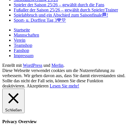
Spieler der Saison 25/26 – gewählt durch die Fans
Fußaller der Saison 25/26 – gewählt durch Spieler/Trainer
Spielabbruch und ein Abschied zum Saisonfinale🏁!
Sport- u. Dorffest Tag 3💙💛
Startseite
Mannschaften
Verein
Teamshop
Fanshop
Impressum
Erstellt mit
WordPress
und
Merlin
.
Diese Webseite verwendet cookies um die Nutzererfahrung zu
verbessern. Wir gehen davon aus, dass Sie damit einverstanden sind.
Sollte das nicht der Fall sein, können Sie diese Funktion
deaktivieren.
Akzeptieren
Lesen Sie mehr!
Schließen
Privacy Overview