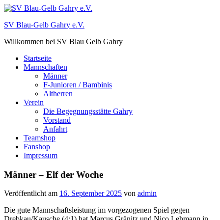
Zum
Inhalt
SV Blau-Gelb Gahry e.V.
springen
Willkommen bei SV Blau Gelb Gahry
Startseite
Mannschaften
Männer
F-Junioren / Bambinis
Altherren
Verein
Die Begegnungsstätte Gahry
Vorstand
Anfahrt
Teamshop
Fanshop
Impressum
Männer – Elf der Woche
Veröffentlicht am
16. September 2025
von
admin
Die gute Mannschaftsleistung im vorgezogenen Spiel gegen
Drebkau/Kausche (4:1) hat Marcus Gränitz und Nico Lehmann in