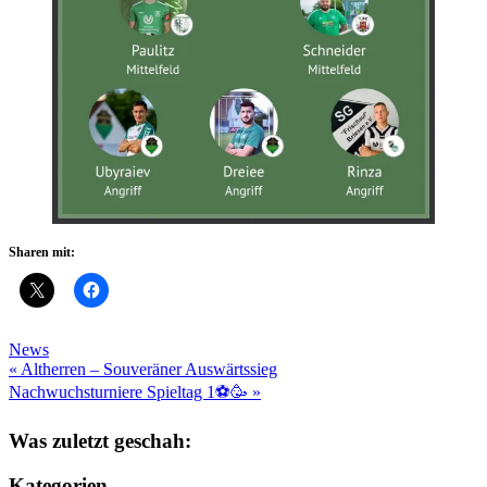
Sharen mit:
News
Beitragsnavigation
« Altherren – Souveräner Auswärtssieg
Nachwuchsturniere Spieltag 1⚽️🥳 »
Was zuletzt geschah:
Kategorien