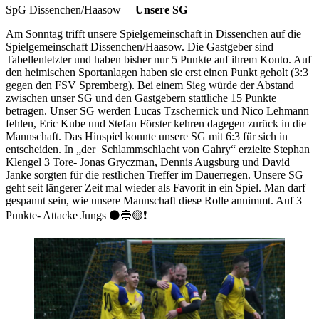
SpG Dissenchen/Haasow –
Unsere SG
Am Sonntag trifft unsere Spielgemeinschaft in Dissenchen auf die
Spielgemeinschaft Dissenchen/Haasow. Die Gastgeber sind
Tabellenletzter und haben bisher nur 5 Punkte auf ihrem Konto. Auf
den heimischen Sportanlagen haben sie erst einen Punkt geholt (3:3
gegen den FSV Spremberg). Bei einem Sieg würde der Abstand
zwischen unser SG und den Gastgebern stattliche 15 Punkte
betragen. Unser SG werden Lucas Tzschernick und Nico Lehmann
fehlen, Eric Kube und Stefan Förster kehren dagegen zurück in die
Mannschaft. Das Hinspiel konnte unsere SG mit 6:3 für sich in
entscheiden. In „der Schlammschlacht von Gahry“ erzielte Stephan
Klengel 3 Tore- Jonas Gryczman, Dennis Augsburg und David
Janke sorgten für die restlichen Treffer im Dauerregen. Unsere SG
geht seit längerer Zeit mal wieder als Favorit in ein Spiel. Man darf
gespannt sein, wie unsere Mannschaft diese Rolle annimmt. Auf 3
Punkte- Attacke Jungs ⚫️🔵🟡❗️