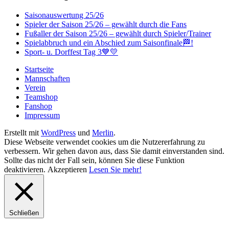
Saisonauswertung 25/26
Spieler der Saison 25/26 – gewählt durch die Fans
Fußaller der Saison 25/26 – gewählt durch Spieler/Trainer
Spielabbruch und ein Abschied zum Saisonfinale🏁!
Sport- u. Dorffest Tag 3💙💛
Startseite
Mannschaften
Verein
Teamshop
Fanshop
Impressum
Erstellt mit
WordPress
und
Merlin
.
Diese Webseite verwendet cookies um die Nutzererfahrung zu
verbessern. Wir gehen davon aus, dass Sie damit einverstanden sind.
Sollte das nicht der Fall sein, können Sie diese Funktion
deaktivieren.
Akzeptieren
Lesen Sie mehr!
Schließen