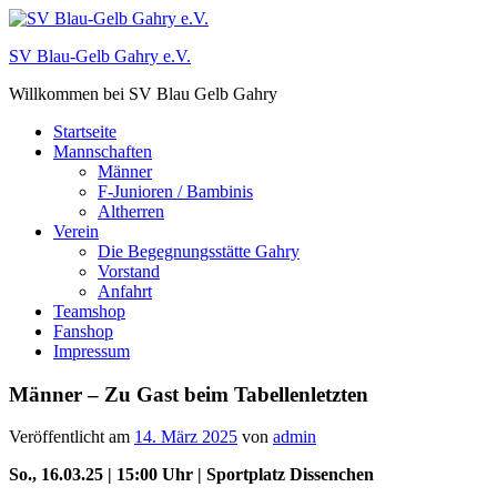
Zum
Inhalt
SV Blau-Gelb Gahry e.V.
springen
Willkommen bei SV Blau Gelb Gahry
Startseite
Mannschaften
Männer
F-Junioren / Bambinis
Altherren
Verein
Die Begegnungsstätte Gahry
Vorstand
Anfahrt
Teamshop
Fanshop
Impressum
Männer – Zu Gast beim Tabellenletzten
Veröffentlicht am
14. März 2025
von
admin
So., 16.03.25 | 15:00 Uhr | Sportplatz Dissenchen