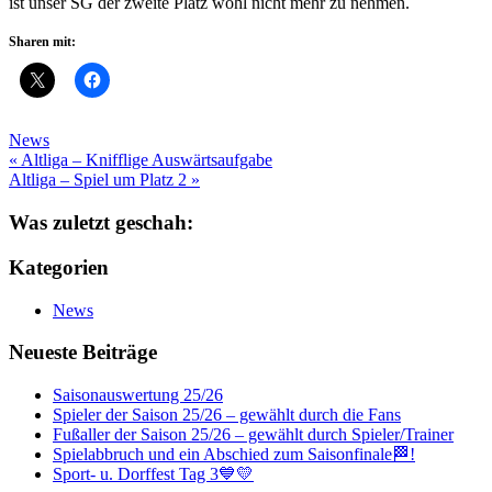
ist unser SG der zweite Platz wohl nicht mehr zu nehmen.
Sharen mit:
News
Beitragsnavigation
« Altliga – Knifflige Auswärtsaufgabe
Altliga – Spiel um Platz 2 »
Was zuletzt geschah:
Kategorien
News
Neueste Beiträge
Saisonauswertung 25/26
Spieler der Saison 25/26 – gewählt durch die Fans
Fußaller der Saison 25/26 – gewählt durch Spieler/Trainer
Spielabbruch und ein Abschied zum Saisonfinale🏁!
Sport- u. Dorffest Tag 3💙💛