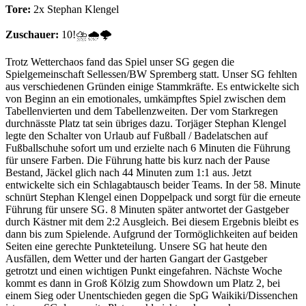
Tore:
2x Stephan Klengel
Zuschauer:
10!⛈️🌧️🌩️
Trotz Wetterchaos fand das Spiel unser SG gegen die
Spielgemeinschaft Sellessen/BW Spremberg statt. Unser SG fehlten
aus verschiedenen Gründen einige Stammkräfte. Es entwickelte sich
von Beginn an ein emotionales, umkämpftes Spiel zwischen dem
Tabellenvierten und dem Tabellenzweiten. Der vom Starkregen
durchnässte Platz tat sein übriges dazu. Torjäger Stephan Klengel
legte den Schalter von Urlaub auf Fußball / Badelatschen auf
Fußballschuhe sofort um und erzielte nach 6 Minuten die Führung
für unsere Farben. Die Führung hatte bis kurz nach der Pause
Bestand, Jäckel glich nach 44 Minuten zum 1:1 aus. Jetzt
entwickelte sich ein Schlagabtausch beider Teams. In der 58. Minute
schnürt Stephan Klengel einen Doppelpack und sorgt für die erneute
Führung für unsere SG. 8 Minuten später antwortet der Gastgeber
durch Kästner mit dem 2:2 Ausgleich. Bei diesem Ergebnis bleibt es
dann bis zum Spielende. Aufgrund der Tormöglichkeiten auf beiden
Seiten eine gerechte Punkteteilung. Unsere SG hat heute den
Ausfällen, dem Wetter und der harten Gangart der Gastgeber
getrotzt und einen wichtigen Punkt eingefahren. Nächste Woche
kommt es dann in Groß Kölzig zum Showdown um Platz 2, bei
einem Sieg oder Unentschieden gegen die SpG Waikiki/Dissenchen