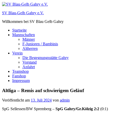
Zum
Inhalt
SV Blau-Gelb Gahry e.V.
springen
Willkommen bei SV Blau Gelb Gahry
Startseite
Mannschaften
Männer
F-Junioren / Bambinis
Altherren
Verein
Die Begegnungsstätte Gahry
Vorstand
Anfahrt
Teamshop
Fanshop
Impressum
Altliga – Remis auf schwierigem Geläuf
Veröffentlicht am
13. Juli 2024
von
admin
SpG Sellessen/BW Spremberg –
SpG Gahry/Gr.Kölzig 2:2
(0:1)