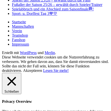
Spieler der Saison 25/26 – gewählt durch die Fans
Fußaller der Saison 25/26 – gewählt durch Spieler/Trainer
Spielabbruch und ein Abschied zum Saisonfinale🏁!
Sport- u. Dorffest Tag 3💙💛
Startseite
Mannschaften
Verein
Teamshop
Fanshop
Impressum
Erstellt mit
WordPress
und
Merlin
.
Diese Webseite verwendet cookies um die Nutzererfahrung zu
verbessern. Wir gehen davon aus, dass Sie damit einverstanden sind.
Sollte das nicht der Fall sein, können Sie diese Funktion
deaktivieren.
Akzeptieren
Lesen Sie mehr!
Schließen
Privacy Overview