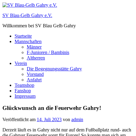
Zum
Inhalt
SV Blau-Gelb Gahry e.V.
springen
Willkommen bei SV Blau Gelb Gahry
Startseite
Mannschaften
Männer
F-Junioren / Bambinis
Altherren
Verein
Die Begegnungsstätte Gahry
Vorstand
Anfahrt
Teamshop
Fanshop
Impressum
Glückwunsch an die Feuerwehr Gahry!
Veröffentlicht am
14. Juli 2023
von
admin
Derzeit läuft es in Gahry nicht nur auf dem Fußballplatz rund- auch
die Gahryer Feuerwehr sorgt für Furore! So konnte man sich am