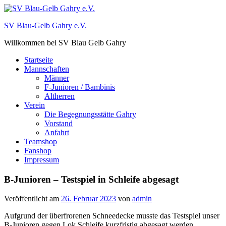
Zum
Inhalt
SV Blau-Gelb Gahry e.V.
springen
Willkommen bei SV Blau Gelb Gahry
Startseite
Mannschaften
Männer
F-Junioren / Bambinis
Altherren
Verein
Die Begegnungsstätte Gahry
Vorstand
Anfahrt
Teamshop
Fanshop
Impressum
B-Junioren – Testspiel in Schleife abgesagt
Veröffentlicht am
26. Februar 2023
von
admin
Aufgrund der überfrorenen Schneedecke musste das Testspiel unser
B-Junioren gegen Lok Schleife kurzfristig abgesagt werden.