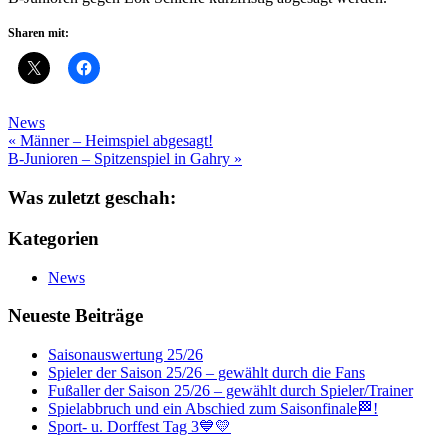
Sharen mit:
News
Beitragsnavigation
« Männer – Heimspiel abgesagt!
B-Junioren – Spitzenspiel in Gahry »
Was zuletzt geschah:
Kategorien
News
Neueste Beiträge
Saisonauswertung 25/26
Spieler der Saison 25/26 – gewählt durch die Fans
Fußaller der Saison 25/26 – gewählt durch Spieler/Trainer
Spielabbruch und ein Abschied zum Saisonfinale🏁!
Sport- u. Dorffest Tag 3💙💛