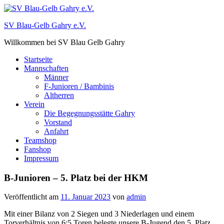
Zum
Inhalt
SV Blau-Gelb Gahry e.V.
springen
Willkommen bei SV Blau Gelb Gahry
Startseite
Mannschaften
Männer
F-Junioren / Bambinis
Altherren
Verein
Die Begegnungsstätte Gahry
Vorstand
Anfahrt
Teamshop
Fanshop
Impressum
B-Junioren – 5. Platz bei der HKM
Veröffentlicht am
11. Januar 2023
von
admin
Mit einer Bilanz von 2 Siegen und 3 Niederlagen und einem
Torverhältnis von 6:5 Toren belegte unsere B-Jugend den 5. Platz