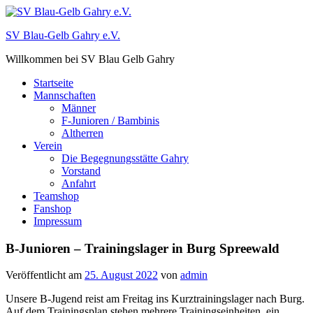
Zum
Inhalt
SV Blau-Gelb Gahry e.V.
springen
Willkommen bei SV Blau Gelb Gahry
Startseite
Mannschaften
Männer
F-Junioren / Bambinis
Altherren
Verein
Die Begegnungsstätte Gahry
Vorstand
Anfahrt
Teamshop
Fanshop
Impressum
B-Junioren – Trainingslager in Burg Spreewald
Veröffentlicht am
25. August 2022
von
admin
Unsere B-Jugend reist am Freitag ins Kurztrainingslager nach Burg.
Auf dem Trainingsplan stehen mehrere Trainingseinheiten, ein