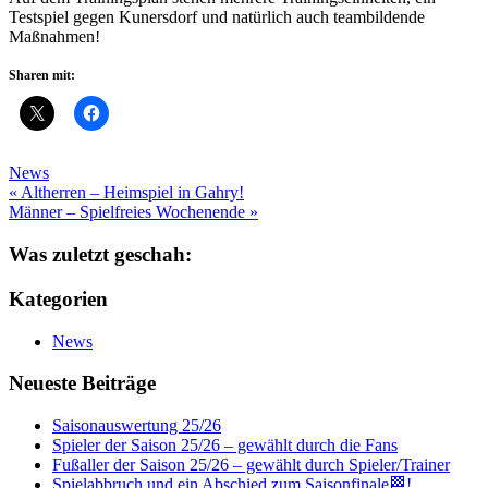
Testspiel gegen Kunersdorf und natürlich auch teambildende
Maßnahmen!
Sharen mit:
News
Beitragsnavigation
« Altherren – Heimspiel in Gahry!
Männer – Spielfreies Wochenende »
Was zuletzt geschah:
Kategorien
News
Neueste Beiträge
Saisonauswertung 25/26
Spieler der Saison 25/26 – gewählt durch die Fans
Fußaller der Saison 25/26 – gewählt durch Spieler/Trainer
Spielabbruch und ein Abschied zum Saisonfinale🏁!