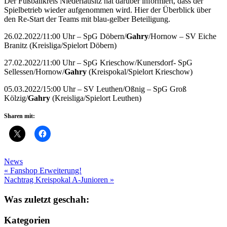
Der Fußballkreis Niederlausitz hat darüber informiert, dass der
Spielbetrieb wieder aufgenommen wird. Hier der Überblick über
den Re-Start der Teams mit blau-gelber Beteiligung.
26.02.2022/11:00 Uhr – SpG Döbern/
Gahry
/Hornow – SV Eiche
Branitz (Kreisliga/Spielort Döbern)
27.02.2022/11:00 Uhr – SpG Krieschow/Kunersdorf- SpG
Sellessen/Hornow/
Gahry
(Kreispokal/Spielort Krieschow)
05.03.2022/15:00 Uhr – SV Leuthen/Oßnig – SpG Groß
Kölzig/
Gahry
(Kreisliga/Spielort Leuthen)
Sharen mit:
News
Beitragsnavigation
« Fanshop Erweiterung!
Nachtrag Kreispokal A-Junioren »
Was zuletzt geschah:
Kategorien