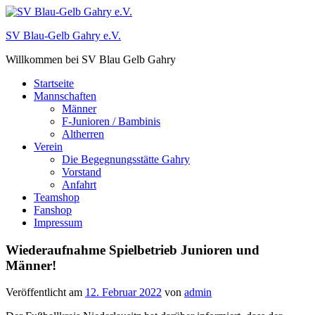
Zum
Inhalt
SV Blau-Gelb Gahry e.V.
springen
Willkommen bei SV Blau Gelb Gahry
Startseite
Mannschaften
Männer
F-Junioren / Bambinis
Altherren
Verein
Die Begegnungsstätte Gahry
Vorstand
Anfahrt
Teamshop
Fanshop
Impressum
Wiederaufnahme Spielbetrieb Junioren und
Männer!
Veröffentlicht am
12. Februar 2022
von
admin