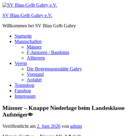
Zum
Inhalt
SV Blau-Gelb Gahry e.V.
springen
Willkommen bei SV Blau Gelb Gahry
Startseite
Mannschaften
Männer
F-Junioren / Bambinis
Altherren
Verein
Die Begegnungsstätte Gahry
Vorstand
Anfahrt
Teamshop
Fanshop
Impressum
Männer – Knappe Niederlage beim Landesklasse
Aufsteiger🤏
Veröffentlicht am
2. Juni 2026
von
admin