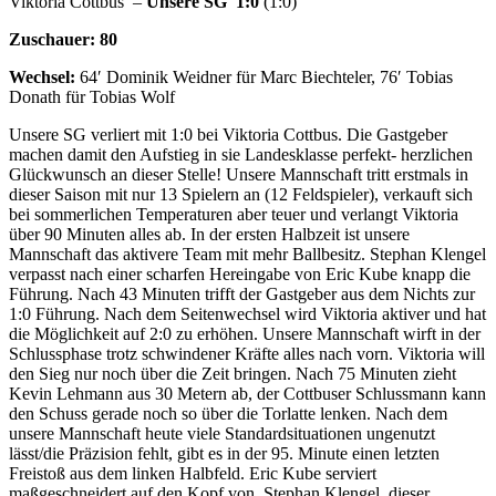
Viktoria Cottbus –
Unsere SG 1:0
(1:0)
Zuschauer: 80
Wechsel:
64′ Dominik Weidner für Marc Biechteler, 76′ Tobias
Donath für Tobias Wolf
Unsere SG verliert mit 1:0 bei Viktoria Cottbus. Die Gastgeber
machen damit den Aufstieg in sie Landesklasse perfekt- herzlichen
Glückwunsch an dieser Stelle! Unsere Mannschaft tritt erstmals in
dieser Saison mit nur 13 Spielern an (12 Feldspieler), verkauft sich
bei sommerlichen Temperaturen aber teuer und verlangt Viktoria
über 90 Minuten alles ab. In der ersten Halbzeit ist unsere
Mannschaft das aktivere Team mit mehr Ballbesitz. Stephan Klengel
verpasst nach einer scharfen Hereingabe von Eric Kube knapp die
Führung. Nach 43 Minuten trifft der Gastgeber aus dem Nichts zur
1:0 Führung. Nach dem Seitenwechsel wird Viktoria aktiver und hat
die Möglichkeit auf 2:0 zu erhöhen. Unsere Mannschaft wirft in der
Schlussphase trotz schwindener Kräfte alles nach vorn. Viktoria will
den Sieg nur noch über die Zeit bringen. Nach 75 Minuten zieht
Kevin Lehmann aus 30 Metern ab, der Cottbuser Schlussmann kann
den Schuss gerade noch so über die Torlatte lenken. Nach dem
unsere Mannschaft heute viele Standardsituationen ungenutzt
lässt/die Präzision fehlt, gibt es in der 95. Minute einen letzten
Freistoß aus dem linken Halbfeld. Eric Kube serviert
maßgeschneidert auf den Kopf von Stephan Klengel, dieser