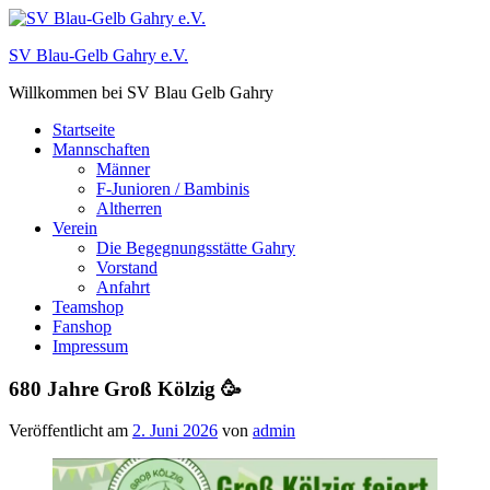
Zum
Inhalt
SV Blau-Gelb Gahry e.V.
springen
Willkommen bei SV Blau Gelb Gahry
Startseite
Mannschaften
Männer
F-Junioren / Bambinis
Altherren
Verein
Die Begegnungsstätte Gahry
Vorstand
Anfahrt
Teamshop
Fanshop
Impressum
680 Jahre Groß Kölzig 🥳
Veröffentlicht am
2. Juni 2026
von
admin