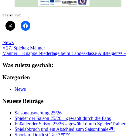
Sharen mit:
News
Beitragsnavigation
« 27. Spieltag Männer
Männer – Knappe Niederlage beim Landesklasse Aufsteiger🤏 »
Was zuletzt geschah:
Kategorien
News
Neueste Beiträge
Saisonauswertung 25/26
Spieler der Saison 25/26 – gewählt durch die Fans
Fußaller der Saison 25/26 – gewählt durch Spieler/Trainer
Spielabbruch und ein Abschied zum Saisonfinale🏁!
Sport- u. Dorffest Tag 3💙💛