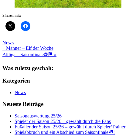
Sharen mit:
News
Beitragsnavigation
« Männer – Elf der Woche
Altliga – Saisonfinale⚽️🏁 »
Was zuletzt geschah:
Kategorien
News
Neueste Beiträge
Saisonauswertung 25/26
Spieler der Saison 25/26 – gewählt durch die Fans
Fußaller der Saison 25/26 – gewählt durch Spieler/Trainer
Spielabbruch und ein Abschied zum Saisonfinale🏁!