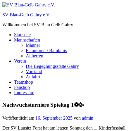
Zum
Inhalt
SV Blau-Gelb Gahry e.V.
springen
Willkommen bei SV Blau Gelb Gahry
Startseite
Mannschaften
Männer
F-Junioren / Bambinis
Altherren
Verein
Die Begegnungsstätte Gahry
Vorstand
Anfahrt
Teamshop
Fanshop
Impressum
Nachwuchsturniere Spieltag 1⚽️🥳
Veröffentlicht am
16. September 2025
von
admin
Der SV Lausitz Forst hat am letzten Sonntag den 1. Kinderfussball