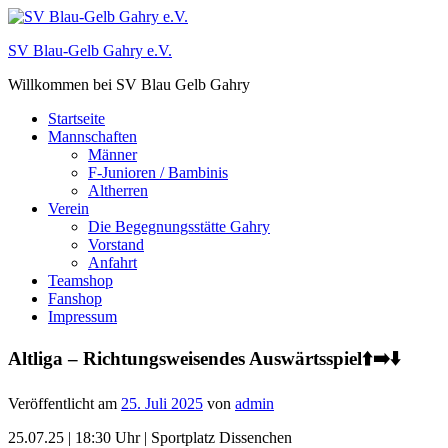
Zum
Inhalt
SV Blau-Gelb Gahry e.V.
springen
Willkommen bei SV Blau Gelb Gahry
Startseite
Mannschaften
Männer
F-Junioren / Bambinis
Altherren
Verein
Die Begegnungsstätte Gahry
Vorstand
Anfahrt
Teamshop
Fanshop
Impressum
Altliga – Richtungsweisendes Auswärtsspiel⬆️➡️⬇️
Veröffentlicht am
25. Juli 2025
von
admin
25.07.25 | 18:30 Uhr | Sportplatz Dissenchen