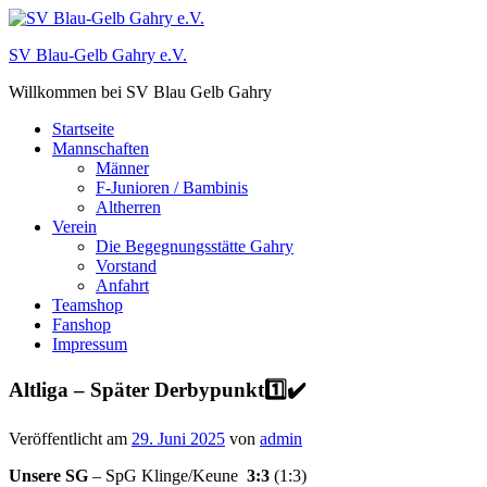
Zum
Inhalt
SV Blau-Gelb Gahry e.V.
springen
Willkommen bei SV Blau Gelb Gahry
Startseite
Mannschaften
Männer
F-Junioren / Bambinis
Altherren
Verein
Die Begegnungsstätte Gahry
Vorstand
Anfahrt
Teamshop
Fanshop
Impressum
Altliga – Später Derbypunkt1️⃣✔️
Veröffentlicht am
29. Juni 2025
von
admin
Unsere SG
– SpG Klinge/Keune
3:3
(1:3)