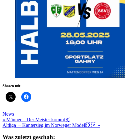
Sharen mit:
News
Beitragsnavigation
« Männer – Der Meister kommt🥇
Altliga – Kantersieg im Norweger Modell🇧🇻 »
Was zuletzt geschah: