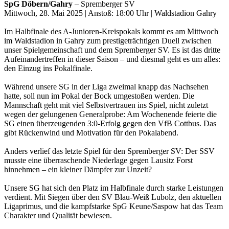
SpG Döbern/Gahry
– Spremberger SV
Mittwoch, 28. Mai 2025 | Anstoß: 18:00 Uhr | Waldstadion Gahry
Im Halbfinale des A-Junioren-Kreispokals kommt es am Mittwoch
im Waldstadion in Gahry zum prestigeträchtigen Duell zwischen
unser Spielgemeinschaft und dem Spremberger SV. Es ist das dritte
Aufeinandertreffen in dieser Saison – und diesmal geht es um alles:
den Einzug ins Pokalfinale.
Während unsere SG in der Liga zweimal knapp das Nachsehen
hatte, soll nun im Pokal der Bock umgestoßen werden. Die
Mannschaft geht mit viel Selbstvertrauen ins Spiel, nicht zuletzt
wegen der gelungenen Generalprobe: Am Wochenende feierte die
SG einen überzeugenden 3:0-Erfolg gegen den VfB Cottbus. Das
gibt Rückenwind und Motivation für den Pokalabend.
Anders verlief das letzte Spiel für den Spremberger SV: Der SSV
musste eine überraschende Niederlage gegen Lausitz Forst
hinnehmen – ein kleiner Dämpfer zur Unzeit?
Unsere SG hat sich den Platz im Halbfinale durch starke Leistungen
verdient. Mit Siegen über den SV Blau-Weiß Lubolz, den aktuellen
Ligaprimus, und die kampfstarke SpG Keune/Saspow hat das Team
Charakter und Qualität bewiesen.