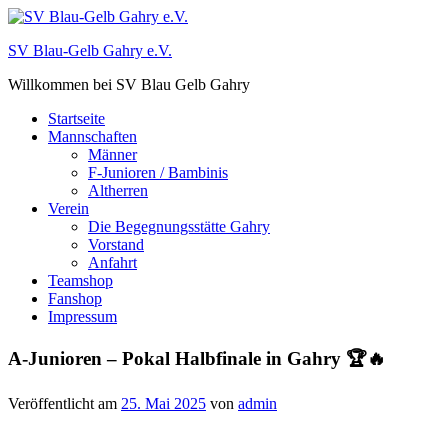
Zum
Inhalt
SV Blau-Gelb Gahry e.V.
springen
Willkommen bei SV Blau Gelb Gahry
Startseite
Mannschaften
Männer
F-Junioren / Bambinis
Altherren
Verein
Die Begegnungsstätte Gahry
Vorstand
Anfahrt
Teamshop
Fanshop
Impressum
A-Junioren – Pokal Halbfinale in Gahry 🏆🔥
Veröffentlicht am
25. Mai 2025
von
admin