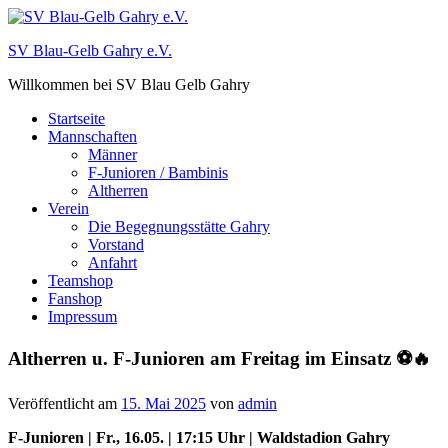
Zum
Inhalt
SV Blau-Gelb Gahry e.V.
springen
Willkommen bei SV Blau Gelb Gahry
Startseite
Mannschaften
Männer
F-Junioren / Bambinis
Altherren
Verein
Die Begegnungsstätte Gahry
Vorstand
Anfahrt
Teamshop
Fanshop
Impressum
Altherren u. F-Junioren am Freitag im Einsatz ⚽️🔥
Veröffentlicht am
15. Mai 2025
von
admin
F-Junioren | Fr., 16.05. | 17:15 Uhr | Waldstadion Gahry