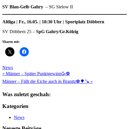
SV Blau-Gelb Gahry
– SG Sielow II
Altliga | Fr., 16.05. | 18:30 Uhr | Sportplatz Döbbern
SV Döbbern 25 –
SpG Gahry/Gr.Kölzig
Sharen mit:
News
Beitragsnavigation
« Männer – Später Punktgewinn🥳⚽️
Männer – Fällt die Eiche auch in Branitz⚽️🌳🪚 »
Was zuletzt geschah:
Kategorien
News
Neueste Beiträge