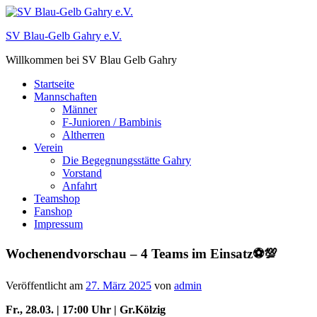
Zum
Inhalt
SV Blau-Gelb Gahry e.V.
springen
Willkommen bei SV Blau Gelb Gahry
Startseite
Mannschaften
Männer
F-Junioren / Bambinis
Altherren
Verein
Die Begegnungsstätte Gahry
Vorstand
Anfahrt
Teamshop
Fanshop
Impressum
Wochenendvorschau – 4 Teams im Einsatz⚽️💯
Veröffentlicht am
27. März 2025
von
admin
Fr., 28.03. | 17:00 Uhr | Gr.Kölzig