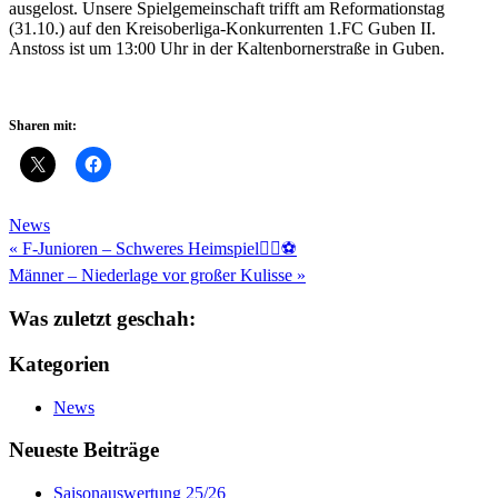
ausgelost. Unsere Spielgemeinschaft trifft am Reformationstag
(31.10.) auf den Kreisoberliga-Konkurrenten 1.FC Guben II.
Anstoss ist um 13:00 Uhr in der Kaltenbornerstraße in Guben.
Sharen mit:
News
Beitragsnavigation
« F-Junioren – Schweres Heimspiel💁‍♂️⚽️
Männer – Niederlage vor großer Kulisse »
Was zuletzt geschah:
Kategorien
News
Neueste Beiträge
Saisonauswertung 25/26