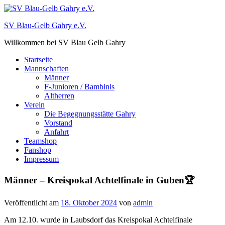
Zum
Inhalt
SV Blau-Gelb Gahry e.V.
springen
Willkommen bei SV Blau Gelb Gahry
Startseite
Mannschaften
Männer
F-Junioren / Bambinis
Altherren
Verein
Die Begegnungsstätte Gahry
Vorstand
Anfahrt
Teamshop
Fanshop
Impressum
Männer – Kreispokal Achtelfinale in Guben🏆
Veröffentlicht am
18. Oktober 2024
von
admin
Am 12.10. wurde in Laubsdorf das Kreispokal Achtelfinale