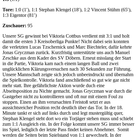
Tore:
1:0 (1′), 1:1 Stephan Klengel (18′), 1:2 Vincent Stühm (65′),
1:3 Eigentor (81′)
Zuschauer:
95
Unsere SG gewinnt bei Viktoria Cottbus verdient mit 3:1 und holt
damit die ersten 3 Kreisoberliga Punkte! Nicht dabei sein konnten
die verletzten Lucas Tzschernick und Marc Biechteler, dafür kehrte
Jonas Gryczman zurück. Kurzfristig unterstützte uns auch Manuel
Zeschke aus dem Kader des SV Döbern. Erneut misslang der Start
in die Partie, Viktoria kam nach einem langen Ball und zwei
unglücklichen Klärungsversuchen nach 30 Sekunden zur Führung.
Unsere Mannschaft zeigte sich jedoch unbeeindruckt und übernahm
die Spielkontrolle. Viktoria fand anschließend so gut wie gar nicht
mehr statt. Ihre gefährlichste Aktion wurde duch eine
Abseitsposition zu Nichte gemacht. Jonas Gryczman war durch die
Gastgeber nicht zu kontrollieren und oft nur mit einem Foul zu
stoppen. Einen an ihm verursachten Freistoß setzt er aus
aussichtsreicher Position recht deutlich über das Tor. In der 18.
Minute tankt er sich auf links durch und legt mustergültig quer,
Stephan Klengel steht dort wo ein Torjäger stehen muss und schiebt
zum 1:1 Ausgleich ein. In der Folge kommt unsere SG immer besser
ins Spiel, lediglich der letzte Pass findet keinen Abnehmer. Somit
werden die Seiten beim Spielstand von 1:1 gewechselt. In der