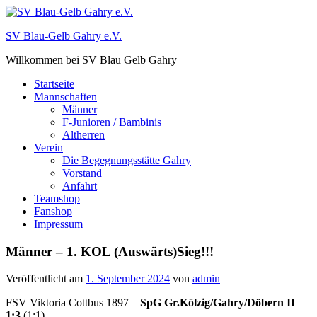
Zum
Inhalt
SV Blau-Gelb Gahry e.V.
springen
Willkommen bei SV Blau Gelb Gahry
Startseite
Mannschaften
Männer
F-Junioren / Bambinis
Altherren
Verein
Die Begegnungsstätte Gahry
Vorstand
Anfahrt
Teamshop
Fanshop
Impressum
Männer – 1. KOL (Auswärts)Sieg!!!
Veröffentlicht am
1. September 2024
von
admin
FSV Viktoria Cottbus 1897 –
SpG Gr.Kölzig/Gahry/Döbern II
1:3
(1:1)