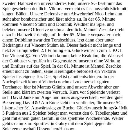
zweiten Halbzeit ein unverändertes Bild, unsere SG bestimmt das
Spielgeschehen deutlich. Viktoria versucht es fast ausschließlich mit
langen Bällen. Unsere Defensive um Abwehrchef Nico Lehmann
steht aber bombensicher und lässt nichts zu. In der 65. Minute
kommen Vincent Stühm und Dominik Weidner ins Spiel und
beleben unsere Offensive nochmal deutlich. Manuel Zeschke dreht
dazu in Halbzeit 2 richtig auf. In der 65. Minute verpasst er nach
einem Dribbling zwar den Torabschluss, legt dann aber unter
Bedrängnis auf Vincent Stühm ab. Dieser fackelt nicht lange und
netzt zur umjubelten 2:1 Führung ein. Glückwunsch zum 1. KOL
Tor Vincent 👏. Von Viktoria kommt keine Reaktion, die Wechsel
der Cottbuser verpuffen im Gegensatz zu unseren ohne Wirkung
und Einfluss auf das Spiel. In der 81. Minute ist Manuel Zeschke
erneut nicht zu halten, seine Hereingabe befördert ein Viktoria
Spieler ins eigene Tor. Das Spiel ist damit entschieden. In der
Nachspielzeit kommt Viktoria nochmal zu einer sehr guten
Torchance, hier ist Marcus Gränitz und unsere Abwehr aber zur
Stelle und klärt im zweiten Versuch. Kurz vor Spielende verletzt
sich David Janke am Auge und muss ausgewechselt, werden gute
Besserung David🙏! Am Ende steht ein verdienter, für unsere SG
historischer 3:1 Auswärtssieg zu Buche. Glückwunsch Jungs🥳! Mit
3 Punkten aus 2 Spielen belegt man vorerst den 6. Tabellenplatz und
geht mit einem guten Gefühl in das spielfreie Wochenende. Weiter
geht’s dann zum Sportfest in Gahry mit dem Spiel gegen die
Spielgemeinschaft Dissenchen/Haasow.