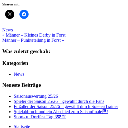
Sharen mit:
News
Beitragsnavigation
« Männer – Kleines Derby in Forst
Männer – Punkteteilung in Forst »
Was zuletzt geschah:
Kategorien
News
Neueste Beiträge
Saisonauswertung 25/26
Spieler der Saison 25/26 – gewählt durch die Fans
Fußaller der Saison 25/26 – gewählt durch Spieler/Trainer
Spielabbruch und ein Abschied zum Saisonfinale🏁!
Sport- u. Dorffest Tag 3💙💛
Startseite