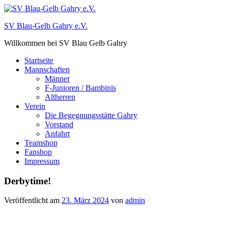
Zum
Inhalt
SV Blau-Gelb Gahry e.V.
springen
Willkommen bei SV Blau Gelb Gahry
Startseite
Mannschaften
Männer
F-Junioren / Bambinis
Altherren
Verein
Die Begegnungsstätte Gahry
Vorstand
Anfahrt
Teamshop
Fanshop
Impressum
Derbytime!
Veröffentlicht am
23. März 2024
von
admin