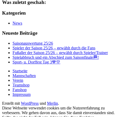
Was zuletzt geschah:
Kategorien
News
Neueste Beiträge
Saisonauswertung 25/26
Spieler der Saison 25/26 – gewählt durch die Fans
Fußaller der Saison 25/26 – gewählt durch Spieler/Trainer
Spielabbruch und ein Abschied zum Saisonfinale🏁!
Sport- u. Dorffest Tag 3💙💛
Startseite
Mannschaften
Verein
Teamshop
Fanshop
Impressum
Erstellt mit
WordPress
und
Merlin
.
Diese Webseite verwendet cookies um die Nutzererfahrung zu
verbessern. Wir gehen davon aus, dass Sie damit einverstanden sind.