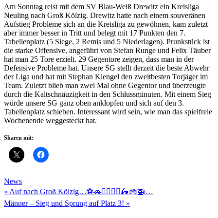
Am Sonntag reist mit dem SV Blau-Weiß Drewitz ein Kreisliga
Neuling nach Groß Kölzig. Drewitz hatte nach einem souveränen
Aufstieg Probleme sich an die Kreisliga zu gewöhnen, kam zuletzt
aber immer besser in Tritt und belegt mit 17 Punkten den 7.
Tabellenplatz (5 Siege, 2 Remis und 5 Niederlagen). Prunkstück ist
die starke Offensive, angeführt von Stefan Runge und Felix Täuber
hat man 25 Tore erzielt. 29 Gegentore zeigen, dass man in der
Defensive Probleme hat. Unsere SG stellt derzeit die beste Abwehr
der Liga und hat mit Stephan Klengel den zweitbesten Torjäger im
Team. Zuletzt blieb man zwei Mal ohne Gegentor und überzeugte
durch die Kaltschnäuzigkeit in den Schlussminuten. Mit einem Sieg
würde unsere SG ganz oben anklopfen und sich auf den 3.
Tabellenplatz schieben. Interessant wird sein, wie man das spielfreie
Wochenende weggesteckt hat.
Sharen mit:
News
Beitragsnavigation
« Auf nach Groß Kölzig…⚽🚗🏃‍♂️🚶‍♂️🛵🚲🚁…
Männer – Sieg und Sprung auf Platz 3! »