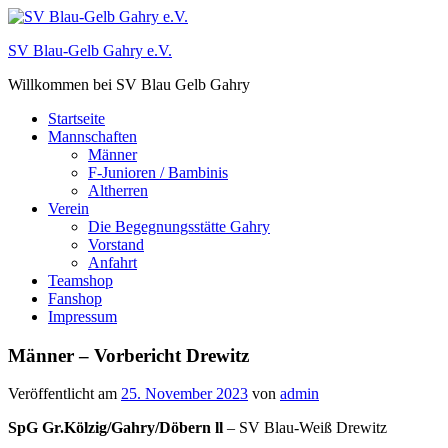
Zum
Inhalt
SV Blau-Gelb Gahry e.V.
springen
Willkommen bei SV Blau Gelb Gahry
Startseite
Mannschaften
Männer
F-Junioren / Bambinis
Altherren
Verein
Die Begegnungsstätte Gahry
Vorstand
Anfahrt
Teamshop
Fanshop
Impressum
Männer – Vorbericht Drewitz
Veröffentlicht am
25. November 2023
von
admin
SpG Gr.Kölzig/Gahry/Döbern ll
– SV Blau-Weiß Drewitz