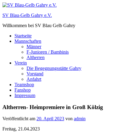
Zum
Inhalt
SV Blau-Gelb Gahry e.V.
springen
Willkommen bei SV Blau Gelb Gahry
Startseite
Mannschaften
Männer
F-Junioren / Bambinis
Altherren
Verein
Die Begegnungsstätte Gahry
Vorstand
Anfahrt
Teamshop
Fanshop
Impressum
Altherren- Heimpremiere in Groß Kölzig
Veröffentlicht am
20. April 2023
von
admin
Freitag, 21.04.2023