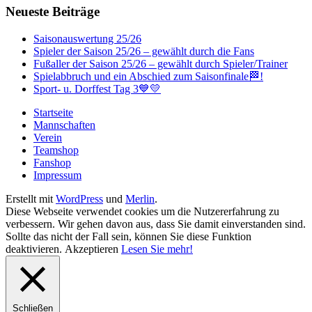
Neueste Beiträge
Saisonauswertung 25/26
Spieler der Saison 25/26 – gewählt durch die Fans
Fußaller der Saison 25/26 – gewählt durch Spieler/Trainer
Spielabbruch und ein Abschied zum Saisonfinale🏁!
Sport- u. Dorffest Tag 3💙💛
Startseite
Mannschaften
Verein
Teamshop
Fanshop
Impressum
Erstellt mit
WordPress
und
Merlin
.
Diese Webseite verwendet cookies um die Nutzererfahrung zu
verbessern. Wir gehen davon aus, dass Sie damit einverstanden sind.
Sollte das nicht der Fall sein, können Sie diese Funktion
deaktivieren.
Akzeptieren
Lesen Sie mehr!
Schließen