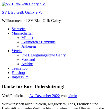
Zum
Inhalt
SV Blau-Gelb Gahry e.V.
springen
Willkommen bei SV Blau Gelb Gahry
Startseite
Mannschaften
Männer
F-Junioren / Bambinis
Altherren
Verein
Die Begegnungsstätte Gahry
Vorstand
Anfahrt
Teamshop
Fanshop
Impressum
Danke für Eure Unterstützung!
Veröffentlicht am
24. Dezember 2022
von
admin
Wir wünschen allen Spielern, Mitgliedern, Fans, Freunden und
Unterstützern frohe Weihnachten und einen guten Übergang in das