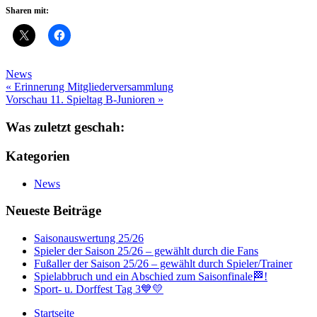
Sharen mit:
News
Beitragsnavigation
« Erinnerung Mitgliederversammlung
Vorschau 11. Spieltag B-Junioren »
Was zuletzt geschah:
Kategorien
News
Neueste Beiträge
Saisonauswertung 25/26
Spieler der Saison 25/26 – gewählt durch die Fans
Fußaller der Saison 25/26 – gewählt durch Spieler/Trainer
Spielabbruch und ein Abschied zum Saisonfinale🏁!
Sport- u. Dorffest Tag 3💙💛
Startseite