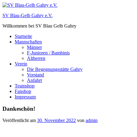
Zum
Inhalt
SV Blau-Gelb Gahry e.V.
springen
Willkommen bei SV Blau Gelb Gahry
Startseite
Mannschaften
Männer
F-Junioren / Bambinis
Altherren
Verein
Die Begegnungsstätte Gahry
Vorstand
Anfahrt
Teamshop
Fanshop
Impressum
Dankeschön!
Veröffentlicht am
30. November 2022
von
admin