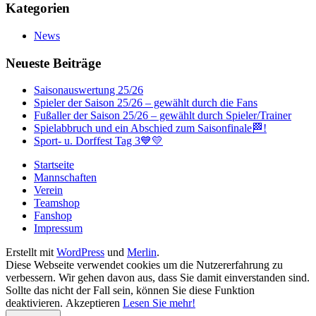
Kategorien
News
Neueste Beiträge
Saisonauswertung 25/26
Spieler der Saison 25/26 – gewählt durch die Fans
Fußaller der Saison 25/26 – gewählt durch Spieler/Trainer
Spielabbruch und ein Abschied zum Saisonfinale🏁!
Sport- u. Dorffest Tag 3💙💛
Startseite
Mannschaften
Verein
Teamshop
Fanshop
Impressum
Erstellt mit
WordPress
und
Merlin
.
Diese Webseite verwendet cookies um die Nutzererfahrung zu
verbessern. Wir gehen davon aus, dass Sie damit einverstanden sind.
Sollte das nicht der Fall sein, können Sie diese Funktion
deaktivieren.
Akzeptieren
Lesen Sie mehr!