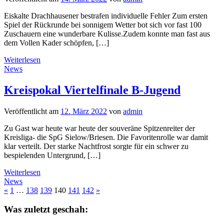
Eiskalte Drachhausener bestrafen individuelle Fehler Zum ersten
Spiel der Rückrunde bei sonnigem Wetter bot sich vor fast 100
Zuschauern eine wunderbare Kulisse.Zudem konnte man fast aus
dem Vollen Kader schöpfen, […]
Weiterlesen
News
Kreispokal Viertelfinale B-Jugend
Veröffentlicht am
12. März 2022
von
admin
Zu Gast war heute war heute der souveräne Spitzenreiter der
Kreisliga- die SpG Sielow/Briesen. Die Favoritenrolle war damit
klar verteilt. Der starke Nachtfrost sorgte für ein schwer zu
bespielenden Untergrund, […]
Weiterlesen
News
«
1
…
138
139
140
141
142
»
Was zuletzt geschah: