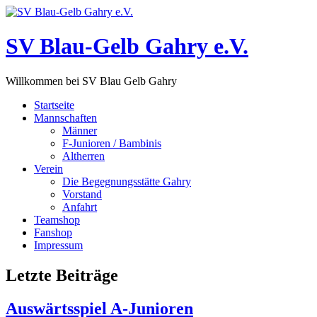
Zum
Inhalt
springen
SV Blau-Gelb Gahry e.V.
Willkommen bei SV Blau Gelb Gahry
Startseite
Mannschaften
Männer
F-Junioren / Bambinis
Altherren
Verein
Die Begegnungsstätte Gahry
Vorstand
Anfahrt
Teamshop
Fanshop
Impressum
Letzte Beiträge
Auswärtsspiel A-Junioren