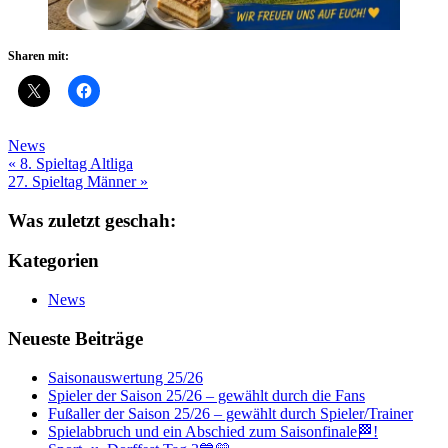
Sharen mit:
News
Beitragsnavigation
« 8. Spieltag Altliga
27. Spieltag Männer »
Was zuletzt geschah:
Kategorien
News
Neueste Beiträge
Saisonauswertung 25/26
Spieler der Saison 25/26 – gewählt durch die Fans
Fußaller der Saison 25/26 – gewählt durch Spieler/Trainer
Spielabbruch und ein Abschied zum Saisonfinale🏁!