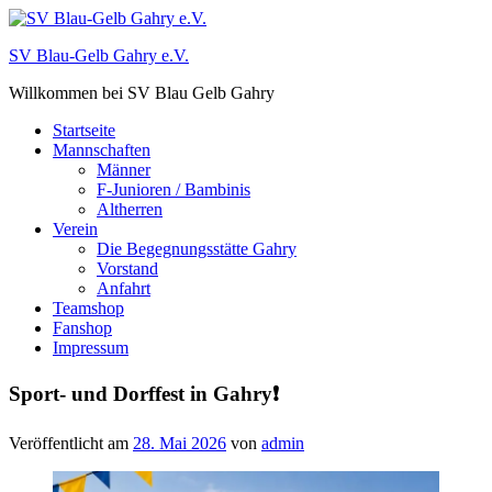
Zum
Inhalt
SV Blau-Gelb Gahry e.V.
springen
Willkommen bei SV Blau Gelb Gahry
Startseite
Mannschaften
Männer
F-Junioren / Bambinis
Altherren
Verein
Die Begegnungsstätte Gahry
Vorstand
Anfahrt
Teamshop
Fanshop
Impressum
Sport- und Dorffest in Gahry❗️
Veröffentlicht am
28. Mai 2026
von
admin