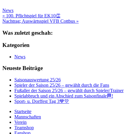
News
Beitragsnavigation
« 100. Pflichtspiel für EK10👏
Nachtrag; Auswärtsspiel VFB Cottbus »
Was zuletzt geschah:
Kategorien
News
Neueste Beiträge
Saisonauswertung 25/26
Spieler der Saison 25/26 – gewählt durch die Fans
Fußaller der Saison 25/26 – gewählt durch Spieler/Trainer
Spielabbruch und ein Abschied zum Saisonfinale🏁!
Sport- u. Dorffest Tag 3💙💛
Startseite
Mannschaften
Verein
Teamshop
Fanshop