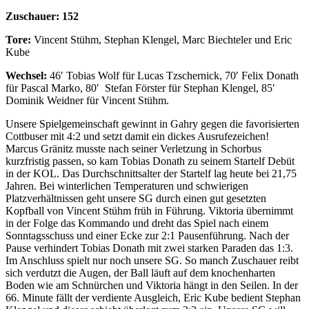
Zuschauer: 152
Tore:
Vincent Stühm, Stephan Klengel, Marc Biechteler und Eric
Kube
Wechsel:
46′ Tobias Wolf für Lucas Tzschernick, 70′ Felix Donath
für Pascal Marko, 80′ Stefan Förster für Stephan Klengel, 85′
Dominik Weidner für Vincent Stühm.
Unsere Spielgemeinschaft gewinnt in Gahry gegen die favorisierten
Cottbuser mit 4:2 und setzt damit ein dickes Ausrufezeichen!
Marcus Gränitz musste nach seiner Verletzung in Schorbus
kurzfristig passen, so kam Tobias Donath zu seinem Startelf Debüt
in der KOL. Das Durchschnittsalter der Startelf lag heute bei 21,75
Jahren. Bei winterlichen Temperaturen und schwierigen
Platzverhältnissen geht unsere SG durch einen gut gesetzten
Kopfball von Vincent Stühm früh in Führung. Viktoria übernimmt
in der Folge das Kommando und dreht das Spiel nach einem
Sonntagsschuss und einer Ecke zur 2:1 Pausenführung. Nach der
Pause verhindert Tobias Donath mit zwei starken Paraden das 1:3.
Im Anschluss spielt nur noch unsere SG. So manch Zuschauer reibt
sich verdutzt die Augen, der Ball läuft auf dem knochenharten
Boden wie am Schnürchen und Viktoria hängt in den Seilen. In der
66. Minute fällt der verdiente Ausgleich, Eric Kube bedient Stephan