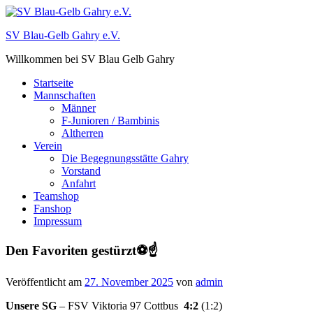
Zum
Inhalt
SV Blau-Gelb Gahry e.V.
springen
Willkommen bei SV Blau Gelb Gahry
Startseite
Mannschaften
Männer
F-Junioren / Bambinis
Altherren
Verein
Die Begegnungsstätte Gahry
Vorstand
Anfahrt
Teamshop
Fanshop
Impressum
Den Favoriten gestürzt⚽️☝️
Veröffentlicht am
27. November 2025
von
admin
Unsere SG
– FSV Viktoria 97 Cottbus
4:2
(1:2)