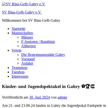
Zum
Inhalt
SV Blau-Gelb Gahry e.V.
springen
Willkommen bei SV Blau Gelb Gahry
Startseite
Mannschaften
Männer
F-Junioren / Bambinis
Altherren
Verein
Die Begegnungsstätte Gahry
Vorstand
Anfahrt
Teamshop
Fanshop
Impressum
Kinder- und Jugendspektakel in Gahry ⚽🏆👏
Veröffentlicht am
30. Juni 2024
von
admin
Am 21. und 23.06.24 fanden in Gahry die Jugendpokal Endspiele in