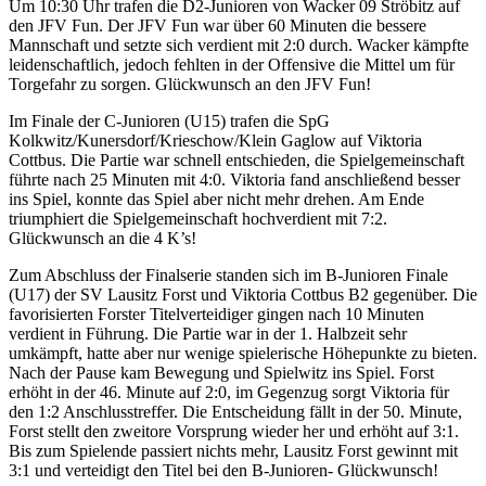
Um 10:30 Uhr trafen die D2-Junioren von Wacker 09 Ströbitz auf
den JFV Fun. Der JFV Fun war über 60 Minuten die bessere
Mannschaft und setzte sich verdient mit 2:0 durch. Wacker kämpfte
leidenschaftlich, jedoch fehlten in der Offensive die Mittel um für
Torgefahr zu sorgen. Glückwunsch an den JFV Fun!
Im Finale der C-Junioren (U15) trafen die SpG
Kolkwitz/Kunersdorf/Krieschow/Klein Gaglow auf Viktoria
Cottbus. Die Partie war schnell entschieden, die Spielgemeinschaft
führte nach 25 Minuten mit 4:0. Viktoria fand anschließend besser
ins Spiel, konnte das Spiel aber nicht mehr drehen. Am Ende
triumphiert die Spielgemeinschaft hochverdient mit 7:2.
Glückwunsch an die 4 K’s!
Zum Abschluss der Finalserie standen sich im B-Junioren Finale
(U17) der SV Lausitz Forst und Viktoria Cottbus B2 gegenüber. Die
favorisierten Forster Titelverteidiger gingen nach 10 Minuten
verdient in Führung. Die Partie war in der 1. Halbzeit sehr
umkämpft, hatte aber nur wenige spielerische Höhepunkte zu bieten.
Nach der Pause kam Bewegung und Spielwitz ins Spiel. Forst
erhöht in der 46. Minute auf 2:0, im Gegenzug sorgt Viktoria für
den 1:2 Anschlusstreffer. Die Entscheidung fällt in der 50. Minute,
Forst stellt den zweitore Vorsprung wieder her und erhöht auf 3:1.
Bis zum Spielende passiert nichts mehr, Lausitz Forst gewinnt mit
3:1 und verteidigt den Titel bei den B-Junioren- Glückwunsch!