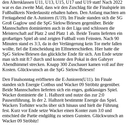
den Altersklassen U11, U13, U15, U17 und U19 statt! Nach 2022
war es das zweite Mal, dass wir den Zuschlag für die Finalspiele im
Fußballkreis Niederlausitz erhalten haben. Den Anfang machten am
Freitagabend die A-Junioren (U19). Im Finale standen sich die SG
Groß Gaglow und die SpG Sielow/Briesen gegenüber. Beide
Mannschaften dominierten auch in der Liga und schlossen die
Meisterschaft auf Platz 2 und Platz 1 ab. Beide Teams lieferten ein
großartiges Spiel ab und zeigten Fußball vom Feinsten. Nach 90
Minuten stand es 3:3, da in der Verlängerung kein Tor mehr fallen
wollte, fiel die Entscheidung im Elfmeterschießen. Hier hatte die
SpG Sielow/Briesen das glückliche Ende für sich. Am Ende setzte
man sich mit 8:7 durch und konnte den Pokal in den Gahryer
Abendhimmel strecken. Knapp 300 Zuschauer kamen voll auf ihre
Kosten. Glückwunsch an die SpG Sielow/Briesen!
Den Finalsonntag eröffneten die E-Junioren(U11). Im Finale
standen sich Energie Cottbus und Wacker 09 Ströbitz gegenüber.
Beide Mannschaften lieferten sich ein enges, gutklassiges Spiel.
Wacker dominierte die 1. Halbzeit und nutze das zur 2:0
Pausenführung. In der 2. Halbzeit bestimmte Energie das Spiel.
Wackers Torhüter wuchs über sich hinaus und hielt die Führung
fest. Kurz vor Ende setze Wacker einen Konter zum 3:0 und
entschied die Partie endgültig zu seinen Gunsten. Glückwunsch an
Wacker 09 Ströbitz!