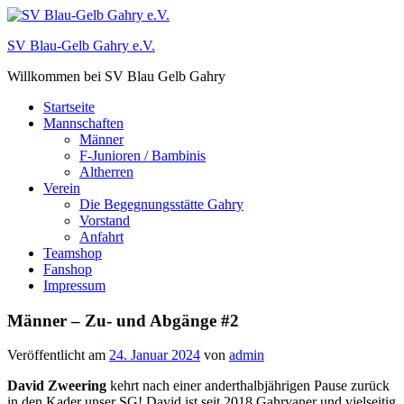
Zum
Inhalt
SV Blau-Gelb Gahry e.V.
springen
Willkommen bei SV Blau Gelb Gahry
Startseite
Mannschaften
Männer
F-Junioren / Bambinis
Altherren
Verein
Die Begegnungsstätte Gahry
Vorstand
Anfahrt
Teamshop
Fanshop
Impressum
Männer – Zu- und Abgänge #2
Veröffentlicht am
24. Januar 2024
von
admin
David Zweering
kehrt nach einer anderthalbjährigen Pause zurück
in den Kader unser SG! David ist seit 2018 Gahryaner und vielseitig