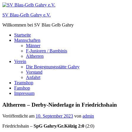
Zum
Inhalt
SV Blau-Gelb Gahry e.V.
springen
Willkommen bei SV Blau Gelb Gahry
Startseite
Mannschaften
Männer
F-Junioren / Bambinis
Altherren
Verein
Die Begegnungsstätte Gahry
Vorstand
Anfahrt
Teamshop
Fanshop
Impressum
Altherren – Derby-Niederlage in Friedrichshain
Veröffentlicht am
10. September 2023
von
admin
Friedrichshain –
SpG Gahry/Gr.Kölzig
2:0
(2:0)