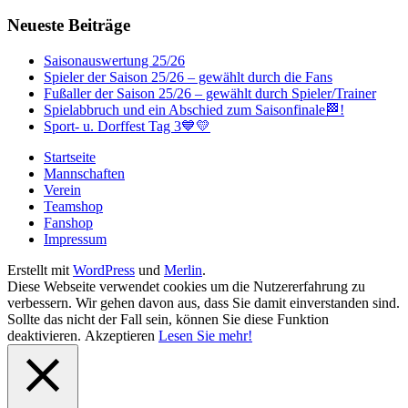
Neueste Beiträge
Saisonauswertung 25/26
Spieler der Saison 25/26 – gewählt durch die Fans
Fußaller der Saison 25/26 – gewählt durch Spieler/Trainer
Spielabbruch und ein Abschied zum Saisonfinale🏁!
Sport- u. Dorffest Tag 3💙💛
Startseite
Mannschaften
Verein
Teamshop
Fanshop
Impressum
Erstellt mit
WordPress
und
Merlin
.
Diese Webseite verwendet cookies um die Nutzererfahrung zu
verbessern. Wir gehen davon aus, dass Sie damit einverstanden sind.
Sollte das nicht der Fall sein, können Sie diese Funktion
deaktivieren.
Akzeptieren
Lesen Sie mehr!