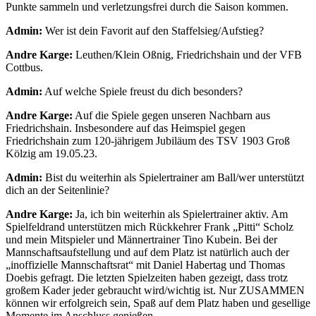
Punkte sammeln und verletzungsfrei durch die Saison kommen.
Admin:
Wer ist dein Favorit auf den Staffelsieg/Aufstieg?
Andre Karge:
Leuthen/Klein Oßnig, Friedrichshain und der VFB
Cottbus.
Admin:
Auf welche Spiele freust du dich besonders?
Andre Karge:
Auf die Spiele gegen unseren Nachbarn aus
Friedrichshain. Insbesondere auf das Heimspiel gegen
Friedrichshain zum 120-jährigem Jubiläum des TSV 1903 Groß
Kölzig am 19.05.23.
Admin:
Bist du weiterhin als Spielertrainer am Ball/wer unterstützt
dich an der Seitenlinie?
Andre Karge:
Ja, ich bin weiterhin als Spielertrainer aktiv. Am
Spielfeldrand unterstützen mich Rückkehrer Frank „Pitti“ Scholz
und mein Mitspieler und Männertrainer Tino Kubein. Bei der
Mannschaftsaufstellung und auf dem Platz ist natürlich auch der
„inoffizielle Mannschaftsrat“ mit Daniel Habertag und Thomas
Doebis gefragt. Die letzten Spielzeiten haben gezeigt, dass trotz
großem Kader jeder gebraucht wird/wichtig ist. Nur ZUSAMMEN
können wir erfolgreich sein, Spaß auf dem Platz haben und gesellige
Momente im Anschluss genießen.