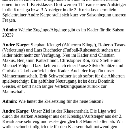
erneut in der 1. Kreisklasse. Dort werden 11 Teams einen Aufsteiger
in die Kreisliga bzw. 3 Absteiger in die 2. Kreisklasse ermitteln.
Spielertrainer Andre Karge stellt sich kurz vor Saisonbeginn unseren
Fragen.
Admin:
Welche Zugänge/Abgänge gibt es im Kader für die Saison
2023?
Andre Karge:
Stephan Klengel (Altherren Klinge), Roberto Twarz
(Verletzung) und Lars Biechteler (Fußball-Ruhestand) stehen uns
leider nicht mehr zur Verfügung. Neu im Kader sind Christian
Makus, Benjamin Kaltschmidt, Christopher Roi, Eric Strehle und
Michael Völpel. Dazu kehren nach einer Pause Silvio Schütze und
Christian Jakob zurück in den Kader. Auch der Kapitän unser
Männermannschaft, Erik Schwerdtner ist ab sofort für die Altherren
spielberechtigt. Ein gefühlter Neuzugang ist ist dazu Dominik
Geisler, er kehrt nach langer Verletzungspause zurück zur
Mannschaft.
Admin:
Wie lautet die Zielsetzung für die neue Saison?
Andre Karge:
Unser Ziel ist der Klassenerhalt. Die Liga wird
durch die starken Absteiger aus der Kreisliga/Aufsteiger aus der 2.
Kreisklasse sehr eng und es steigen gleich 3 Mannschaften ab. Wir
wollen schnellstmöglich die für den Klassenerhalt notwendigen