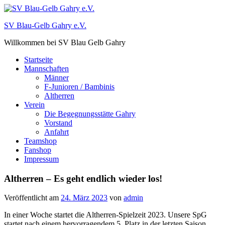
Zum
Inhalt
SV Blau-Gelb Gahry e.V.
springen
Willkommen bei SV Blau Gelb Gahry
Startseite
Mannschaften
Männer
F-Junioren / Bambinis
Altherren
Verein
Die Begegnungsstätte Gahry
Vorstand
Anfahrt
Teamshop
Fanshop
Impressum
Altherren – Es geht endlich wieder los!
Veröffentlicht am
24. März 2023
von
admin
In einer Woche startet die Altherren-Spielzeit 2023. Unsere SpG
startet nach einem hervorragendem 5. Platz in der letzten Saison