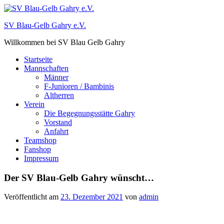
Zum
Inhalt
SV Blau-Gelb Gahry e.V.
springen
Willkommen bei SV Blau Gelb Gahry
Startseite
Mannschaften
Männer
F-Junioren / Bambinis
Altherren
Verein
Die Begegnungsstätte Gahry
Vorstand
Anfahrt
Teamshop
Fanshop
Impressum
Der SV Blau-Gelb Gahry wünscht…
Veröffentlicht am
23. Dezember 2021
von
admin